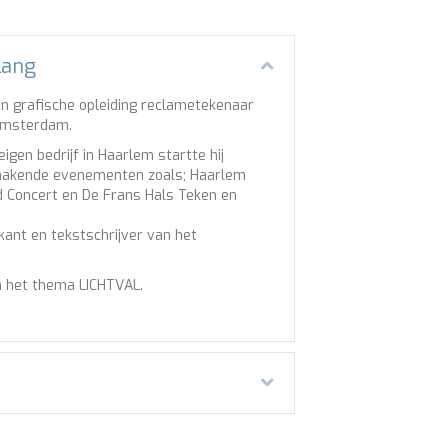
lang
Samenvouwen
n grafische opleiding reclametekenaar
Amsterdam.
igen bedrijf in Haarlem startte hij
makende evenementen zoals; Haarlem
ad Concert en De Frans Hals Teken en
ikant en tekstschrijver van het
in het thema LICHTVAL.
.
Uitbreiden