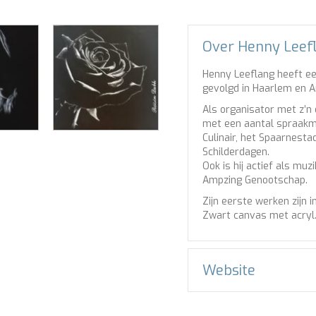
Over Henny Leef
Henny Leeflang heeft ee
gevolgd in Haarlem en 
Als organisator met z’n e
met een aantal spraak
Culinair, het Spaarnest
Schilderdagen.
Ook is hij actief als muz
Ampzing Genootschap.
Zijn eerste werken zijn 
Zwart canvas met acryl
Website